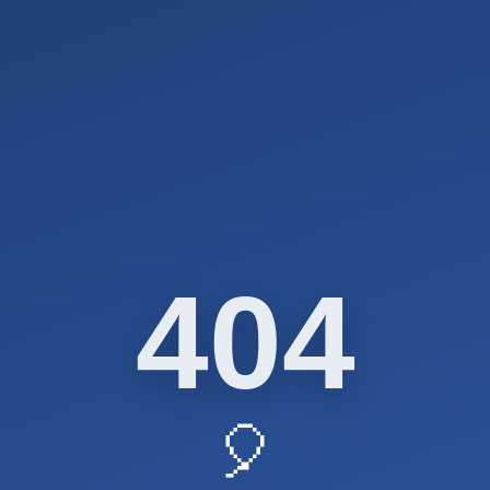
404
🎈