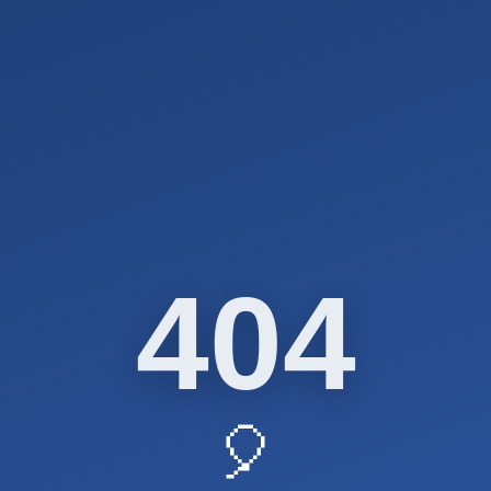
404
🎈