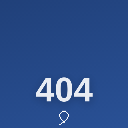
404
🎈