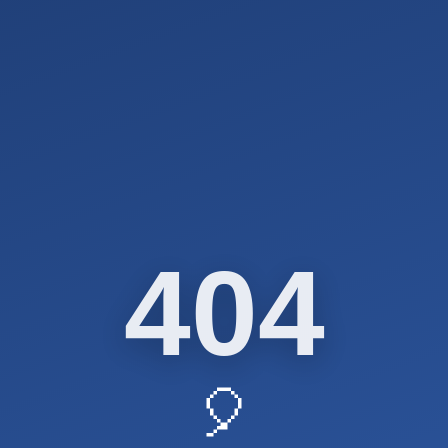
404
🎈