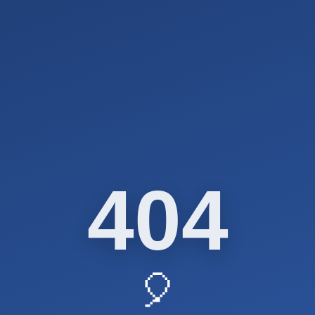
404
🎈